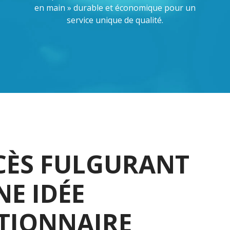
en main » durable et économique pour un
service unique de qualité.
CÈS FULGURANT
E IDÉE
TIONNAIRE