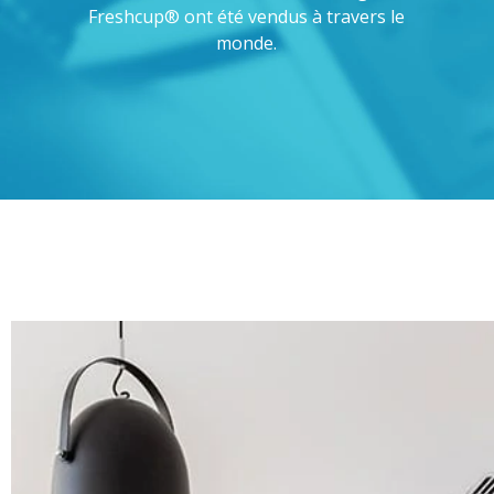
Freshcup® ont été vendus à travers le
monde.