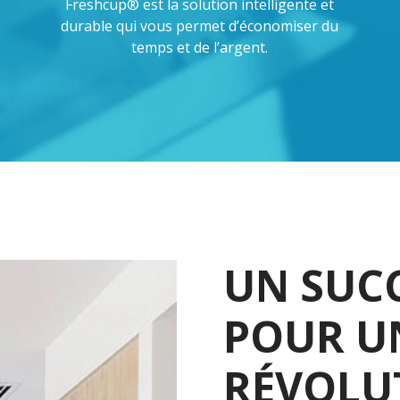
Freshcup® est la solution intelligente et
durable qui vous permet d’économiser du
temps et de l’argent.
UN SUC
POUR UN
RÉVOLU